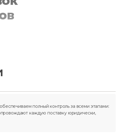
вок
ов
и
беспечиваем полный контроль за всеми этапами:
сопровождают каждую поставку юридически,