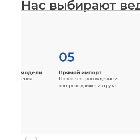
Нас выбирают ве
05
0
одели
Прямой импорт
Пост
сопр
ия
Полное сопровождение и
Техни
контроль движения груза
обуче
сопро
жизне