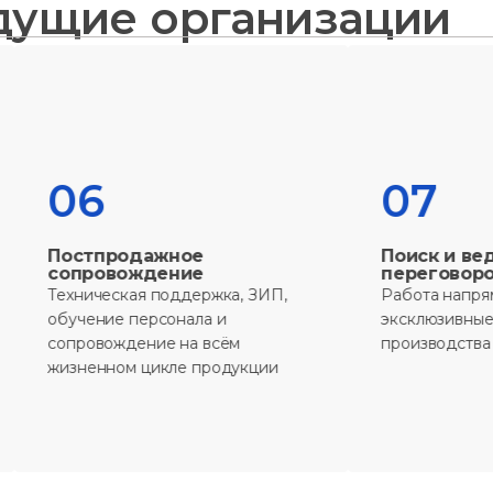
дущие организации
6
07
продажное
Поиск и ведение
овождение
переговоров
ческая поддержка, ЗИП,
Работа напрямую с ЛПР з
ние персонала и
эксклюзивные цены и сро
вождение на всём
производства
нном цикле продукции