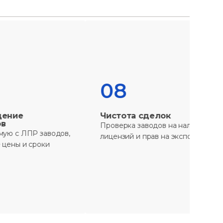
08
0
Чистота сделок
Соб
Кита
Проверка заводов на наличие
аводов,
Пост
лицензий и прав на экспорт
ки
стор
пере