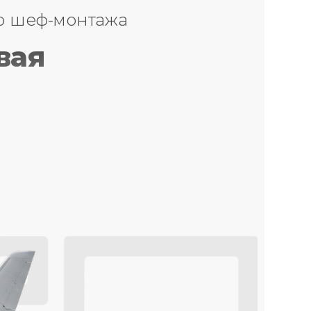
о шеф-монтажа
вая