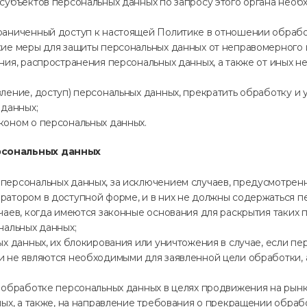
субъектов персональных данных по запросу этого органа нео
раниченный доступ к настоящей Политике в отношении обрабо
ие меры для защиты персональных данных от неправомерного и
ния, распространения персональных данных, а также от иных 
ление, доступ) персональных данных, прекратить обработку и
 данных;
коном о персональных данных.
рсональных данных
персональных данных, за исключением случаев, предусмотрен
ратором в доступной форме, и в них не должны содержаться п
чаев, когда имеются законные основания для раскрытия таких
нальных данных;
ых данных, их блокирования или уничтожения в случае, если п
и не являются необходимыми для заявленной цели обработки,
обработке персональных данных в целях продвижения на рынке 
ных, а также, на направление требования о прекращении обраб