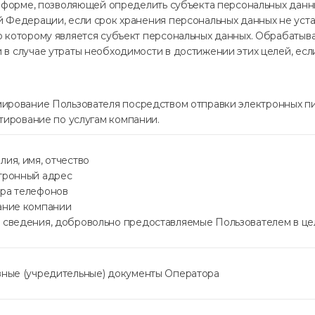
в форме, позволяющей определить субъекта персональных данны
й Федерации, если срок хранения персональных данных не уст
о которому является субъект персональных данных. Обрабаты
 в случае утраты необходимости в достижении этих целей, ес
рование Пользователя посредством отправки электронных пи
тирование по услугам компании.
лия, имя, отчество
тронный адрес
ра телефонов
ание компании
 сведения, добровольно предоставляемые Пользователем в ц
вные (учредительные) документы Оператора