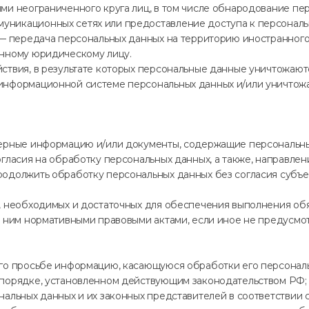
ми неограниченного круга лиц, в том числе обнародование пе
уникационных сетях или предоставление доступа к персонал
 — передача персональных данных на территорию иностранного
анному юридическому лицу.
йствия, в результате которых персональные данные уничтожаю
информационной системе персональных данных и/или уничтожа
верные информацию и/или документы, содержащие персональн
огласия на обработку персональных данных, а также, направл
родолжить обработку персональных данных без согласия субъе
р, необходимых и достаточных для обеспечения выполнения о
с ним нормативными правовыми актами, если иное не предусмо
его просьбе информацию, касающуюся обработки его персонал
 порядке, установленном действующим законодательством РФ;
нальных данных и их законных представителей в соответствии 