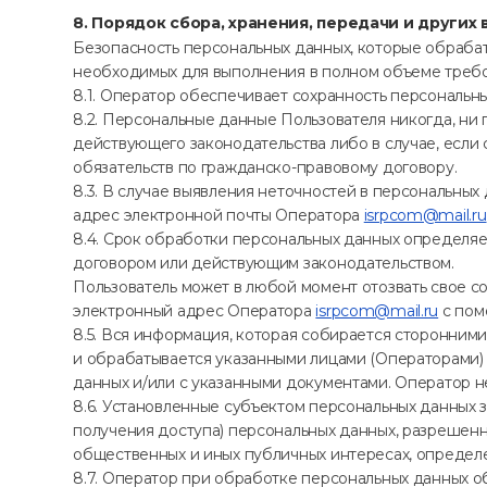
8. Порядок сбора, хранения, передачи и други
Безопасность персональных данных, которые обрабат
необходимых для выполнения в полном объеме требо
8.1. Оператор обеспечивает сохранность персональ
8.2. Персональные данные Пользователя никогда, ни 
действующего законодательства либо в случае, если
обязательств по гражданско-правовому договору.
8.3. В случае выявления неточностей в персональных
адрес электронной почты Оператора
isrpcom@mail.ru
8.4. Срок обработки персональных данных определя
договором или действующим законодательством.
Пользователь может в любой момент отозвать свое с
электронный адрес Оператора
isrpcom@mail.ru
с пом
8.5. Вся информация, которая собирается сторонними
и обрабатывается указанными лицами (Операторами)
данных и/или с указанными документами. Оператор не 
8.6. Установленные субъектом персональных данных з
получения доступа) персональных данных, разрешенн
общественных и иных публичных интересах, определ
8.7. Оператор при обработке персональных данных 