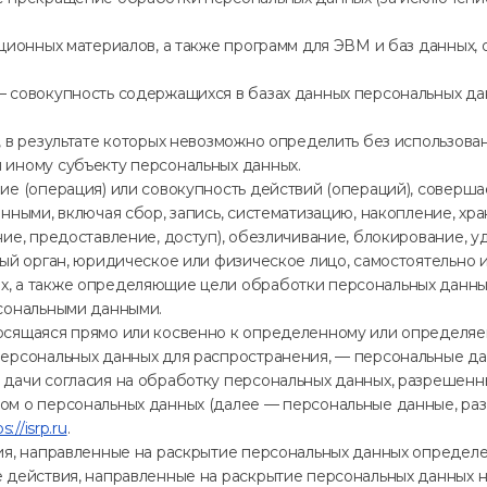
ационных материалов, а также программ для ЭВМ и баз данных,
— совокупность содержащихся в базах данных персональных д
я, в результате которых невозможно определить без использо
 иному субъекту персональных данных.
ие (операция) или совокупность действий (операций), соверш
нными, включая сбор, запись, систематизацию, накопление, хра
ие, предоставление, доступ), обезличивание, блокирование, 
ный орган, юридическое или физическое лицо, самостоятельно 
, а также определяющие цели обработки персональных данных
рсональными данными.
осящаяся прямо или косвенно к определенному или определя
ерсональных данных для распространения, — персональные дан
 дачи согласия на обработку персональных данных, разрешенн
ом о персональных данных (далее — персональные данные, ра
s://isrp.ru
.
ия, направленные на раскрытие персональных данных определе
е действия, направленные на раскрытие персональных данных 